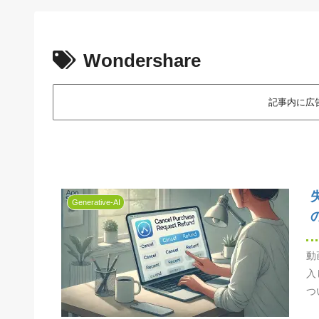
Wondershare
記事内に広
Generative-AI
動
入
つ