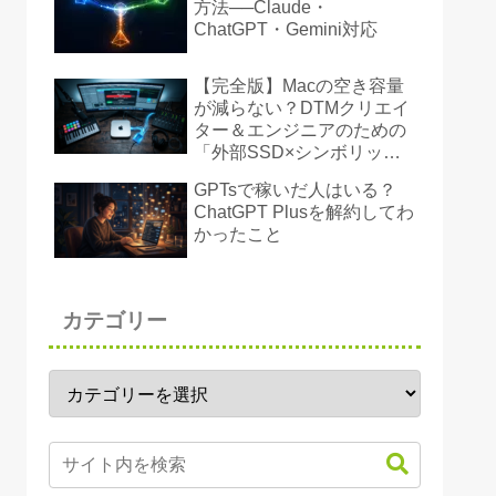
方法──Claude・
ChatGPT・Gemini対応
【完全版】Macの空き容量
が減らない？DTMクリエイ
ター＆エンジニアのための
「外部SSD×シンボリック
リンク」ストレージ奪還術
GPTsで稼いだ人はいる？
ChatGPT Plusを解約してわ
かったこと
カテゴリー