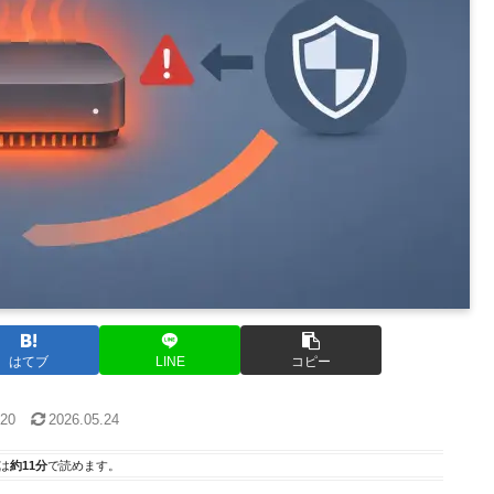
はてブ
LINE
コピー
.20
2026.05.24
は
約11分
で読めます。