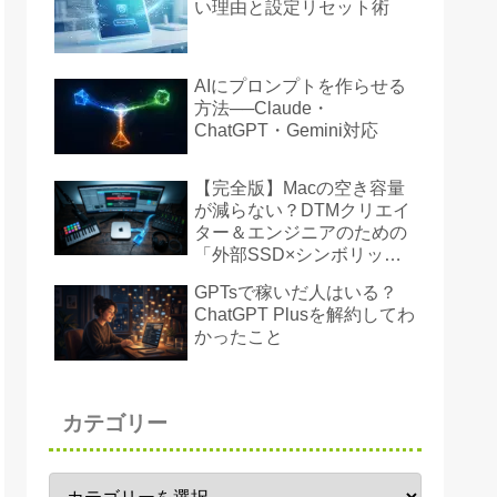
い理由と設定リセット術
AIにプロンプトを作らせる
方法──Claude・
ChatGPT・Gemini対応
【完全版】Macの空き容量
が減らない？DTMクリエイ
ター＆エンジニアのための
「外部SSD×シンボリック
リンク」ストレージ奪還術
GPTsで稼いだ人はいる？
ChatGPT Plusを解約してわ
かったこと
カテゴリー