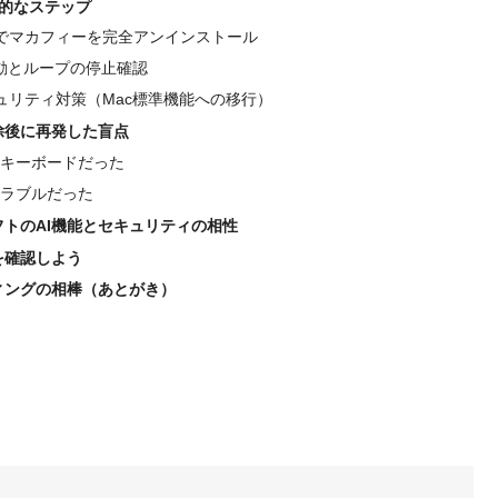
体的なステップ
でマカフィーを完全アンインストール
起動とループの停止確認
ュリティ対策（Mac標準機能への移行）
除後に再発した盲点
キーボードだった
ラブルだった
フトのAI機能とセキュリティの相性
を確認しよう
ィングの相棒（あとがき）