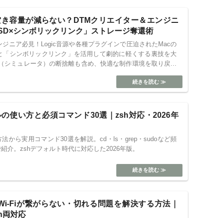
空き容量が減らない？DTMクリエイター＆エンジニ
SD×シンボリックリンク」ストレージ奪還術
ジニア必見！Logic音源や各種プラグインで圧迫されたMacの
Dと「シンボリックリンク」を活用して劇的に軽くする裏技を大
per（シミュレータ）の断捨離も含め、快適な制作環境を取り戻す
。
の使い方と必須コマンド30選｜zsh対応・2026年
法から実用コマンド30選を解説。cd・ls・grep・sudoなど頻
紹介。zshデフォルト時代に対応した2026年版。
c Wi-Fiが繋がらない・切れる問題を解決する方法｜
con両対応