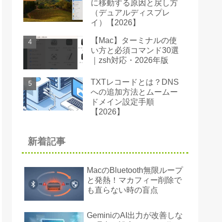
に移動する原因と戻し方
（デュアルディスプレ
イ）【2026】
【Mac】ターミナルの使
い方と必須コマンド30選
｜zsh対応・2026年版
TXTレコードとは？DNS
への追加方法とムームー
ドメイン設定手順
【2026】
新着記事
MacのBluetooth無限ループ
と発熱！マカフィー削除で
も直らない時の盲点
GeminiのAI出力が改善しな