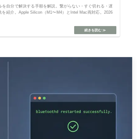
トラブルを自分で解決する手順を解説。繋がらない・すぐ切れる・遅
。Apple Silicon（M1〜M4）とIntel Mac両対応。2026