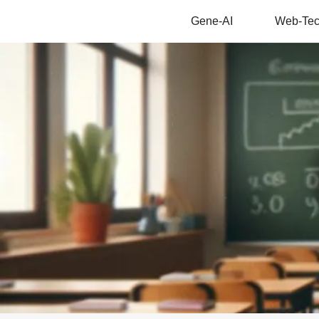
Gene-AI
Web-Te