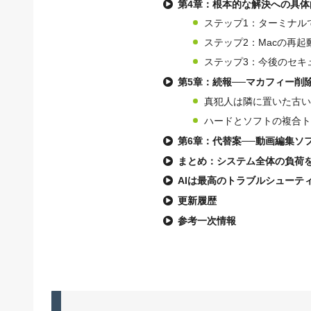
第4章：根本的な解決への具
ステップ1：ターミナル
ステップ2：Macの再
ステップ3：今後のセキ
第5章：続報──マカフィー削
真犯人は隣に置いた古い
ハードとソフトの複合ト
第6章：代替案──動画編集ソ
まとめ：システム全体の負荷
AIは最高のトラブルシューテ
更新履歴
参考一次情報