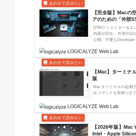
【完全版】Macの
アのための「外部S
DTMクリエイター＆エン
内蔵SSDを、外部SS
公開。不要なDevelo
ための完全ガイドです
LOGICALYZE Web Lab
【Mac】ターミナル
版
Macターミナルの起動方
出コマンドを実例つきで
LOGICALYZE Web Lab
【2026年版】Ma
Intel・Apple Sili