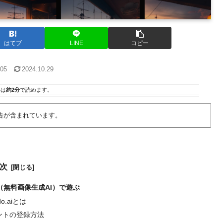
はてブ
LINE
コピー
.05
2024.10.29
事は
約2分
で読めます。
告が含まれています。
次
.ai（無料画像生成AI）で遊ぶ
do.aiとは
ントの登録方法