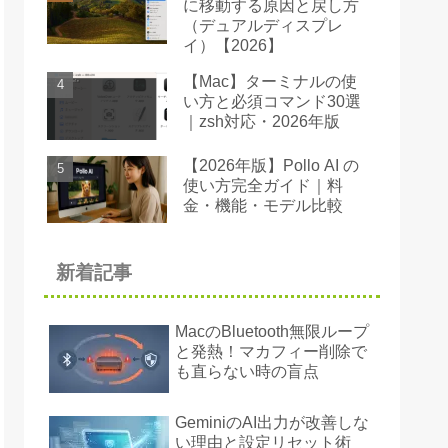
に移動する原因と戻し方
（デュアルディスプレ
イ）【2026】
【Mac】ターミナルの使
い方と必須コマンド30選
｜zsh対応・2026年版
【2026年版】Pollo AI の
使い方完全ガイド｜料
金・機能・モデル比較
新着記事
MacのBluetooth無限ループ
と発熱！マカフィー削除で
も直らない時の盲点
GeminiのAI出力が改善しな
い理由と設定リセット術