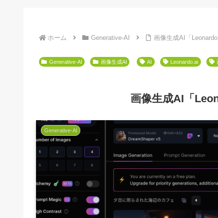
ホーム
Generative-AI
画像生成AI「Leonar
Generative-AI
画像生成AI
AI
Leonardo.ai
画像生成AI「Leo
Generative-AI