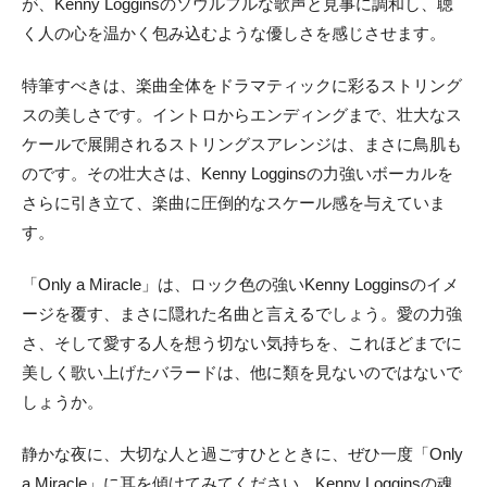
が、Kenny Logginsのソウルフルな歌声と見事に調和し、聴
く人の心を温かく包み込むような優しさを感じさせます。
特筆すべきは、楽曲全体をドラマティックに彩るストリング
スの美しさです。イントロからエンディングまで、壮大なス
ケールで展開されるストリングスアレンジは、まさに鳥肌も
のです。その壮大さは、Kenny Logginsの力強いボーカルを
さらに引き立て、楽曲に圧倒的なスケール感を与えていま
す。
「Only a Miracle」は、ロック色の強いKenny Logginsのイメ
ージを覆す、まさに隠れた名曲と言えるでしょう。愛の力強
さ、そして愛する人を想う切ない気持ちを、これほどまでに
美しく歌い上げたバラードは、他に類を見ないのではないで
しょうか。
静かな夜に、大切な人と過ごすひとときに、ぜひ一度「Only
a Miracle」に耳を傾けてみてください。Kenny Logginsの魂