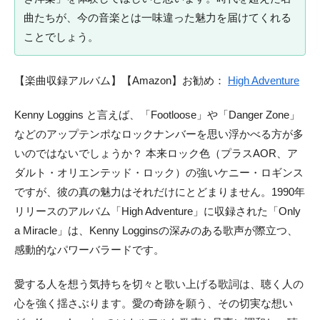
曲たちが、今の音楽とは一味違った魅力を届けてくれる
ことでしょう。
【楽曲収録アルバム】【Amazon】お勧め：
High Adventure
Kenny Loggins と言えば、「Footloose」や「Danger Zone」
などのアップテンポなロックナンバーを思い浮かべる方が多
いのではないでしょうか？ 本来ロック色（プラスAOR、ア
ダルト・オリエンテッド・ロック）の強いケニー・ロギンス
ですが、彼の真の魅力はそれだけにとどまりません。1990年
リリースのアルバム「High Adventure」に収録された「Only
a Miracle」は、Kenny Logginsの深みのある歌声が際立つ、
感動的なパワーバラードです。
愛する人を想う気持ちを切々と歌い上げる歌詞は、聴く人の
心を強く揺さぶります。愛の奇跡を願う、その切実な想い