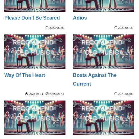
Please Don’t Be Scared
Adios
2023.06.28
2023.06.18
Way Of The Heart
Boats Against The
Current
2023.06.14
2025.08.23
2023.06.06