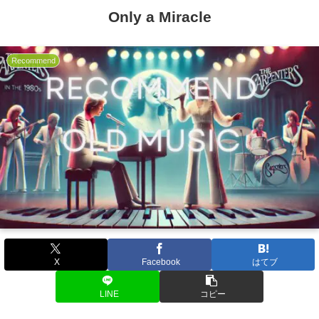
Only a Miracle
Recommend
X
Facebook
はてブ
LINE
コピー