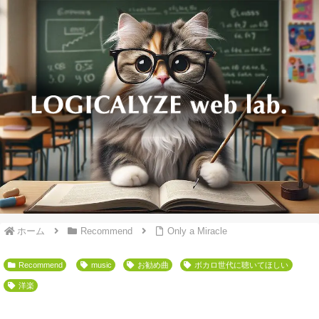
ホーム
Recommend
Only a Miracle
Recommend
music
お勧め曲
ボカロ世代に聴いてほしい
洋楽