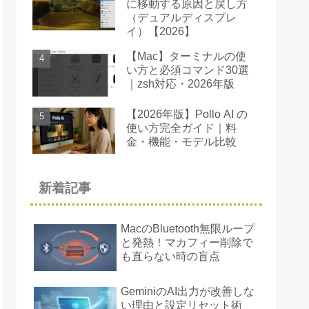
に移動する原因と戻し方
（デュアルディスプレ
イ）【2026】
【Mac】ターミナルの使
い方と必須コマンド30選
｜zsh対応・2026年版
【2026年版】Pollo AI の
使い方完全ガイド｜料
金・機能・モデル比較
新着記事
MacのBluetooth無限ループ
と発熱！マカフィー削除で
も直らない時の盲点
GeminiのAI出力が改善しな
い理由と設定リセット術