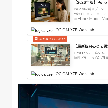
【2026年版】Po
Pollo AIの料金プ
の制約（コミュニティ公開
to Video・Imag
介します。
LOGICALYZE Web Lab
【最新版FlexCl
FlexClipなら、誰
無料プランでお試し可能。Yo
LOGICALYZE Web Lab