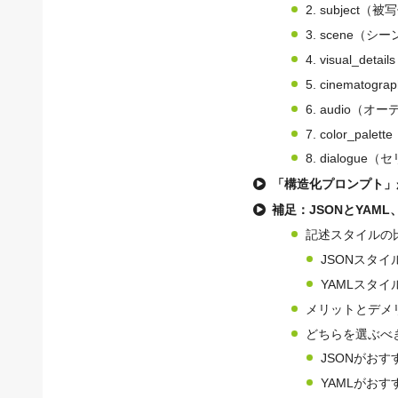
2. subject（
3. scene（シ
4. visual_de
5. cinemato
6. audio（オ
7. color_pa
8. dialogue
「構造化プロンプト」
補足：JSONとYAM
記述スタイルの
JSONスタイル
YAMLスタイル
メリットとデメ
どちらを選ぶべ
JSONがおす
YAMLがおす