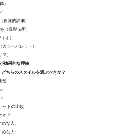
被写体）
ーン）
tails（視覚的詳細）
graphy（撮影技術）
ーディオ）
lette（カラーパレット）
（セリフ）
が効果的な理由
L、どちらのスタイルを選ぶべきか？
比較
:
:
リットの比較
きか？
すめな人:
すめな人: