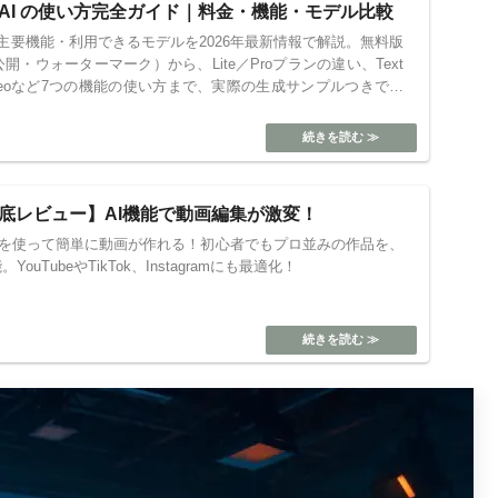
llo AI の使い方完全ガイド｜料金・機能・モデル比較
ラン・主要機能・利用できるモデルを2026年最新情報で解説。無料版
・ウォーターマーク）から、Lite／Proプランの違い、Text
e to Videoなど7つの機能の使い方まで、実際の生成サンプルつきで紹
ip徹底レビュー】AI機能で動画編集が激変！
でもAIを使って簡単に動画が作れる！初心者でもプロ並みの作品を、
uTubeやTikTok、Instagramにも最適化！