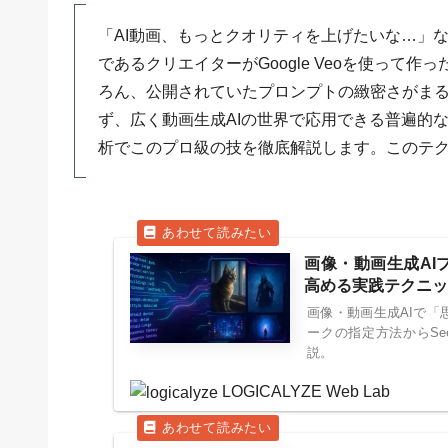
「AI動画、もっとクオリティを上げたいな…」
であるクリエイターがGoogle Veoを使って
ろん、公開されていたプロンプトの緻密さがまる
ず、広く動画生成AIの世界で応用できる普遍的
析でこのプロ級の技を徹底解説します。このテ
画像・動画生成AI
高める実践テクニッ
画像・動画生成AIで
ークの指定方法からSe
説。
LOGICALYZE Web Lab