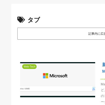
タブ
記事内に広
Web-Tech
M
ど
の
ー