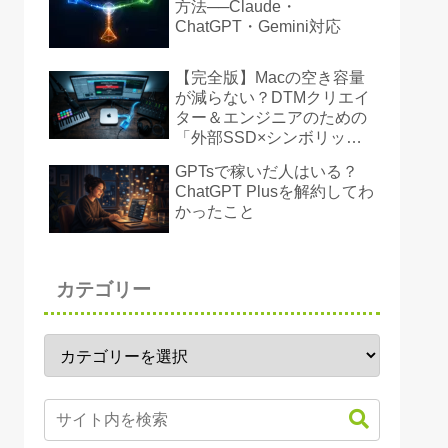
方法──Claude・
ChatGPT・Gemini対応
【完全版】Macの空き容量
が減らない？DTMクリエイ
ター＆エンジニアのための
「外部SSD×シンボリック
リンク」ストレージ奪還術
GPTsで稼いだ人はいる？
ChatGPT Plusを解約してわ
かったこと
カテゴリー